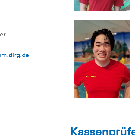
er
m.dlrg.de
Kassenprüf