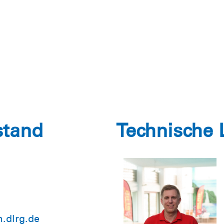
stand
Technische 
.dlrg.de