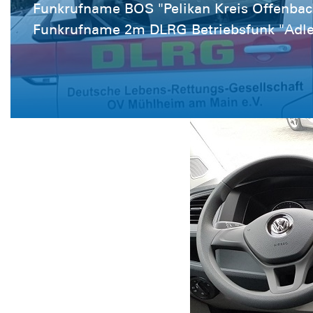
Funkrufname BOS "Pelikan Kreis Offenbac
Funkrufname 2m DLRG Betriebsfunk "Adler