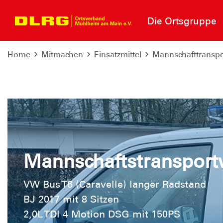
Die Ortsgruppe
Home
Mitmachen
Einsatzmittel
Mannschafttransp
Mannschaftstranspor
VW Bus T6 (Caravelle) langer Radstand
BJ 2017 mit 8 Sitzen
2,0L TDI 4 Motion DSG mit 150PS