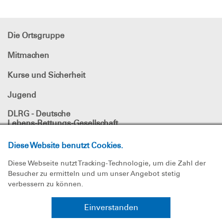
Die Ortsgruppe
Mitmachen
Kurse und Sicherheit
Jugend
DLRG - Deutsche
Lebens-Rettungs-Gesellschaft
Ortsverband Mühlheim am Main e.V.
Diese Website benutzt Cookies.
DLRG Mühlheim am Main e.V.
Sparkasse Langen-Seligenstadt
Diese Webseite nutzt Tracking-Technologie, um die Zahl der
IBAN: DE66 5065 2124 0008 0652 60
Besucher zu ermitteln und um unser Angebot stetig
BIC: HELADEF1SLS
verbessern zu können.
DLRG
in den sozialen Netzwerken
Einverstanden