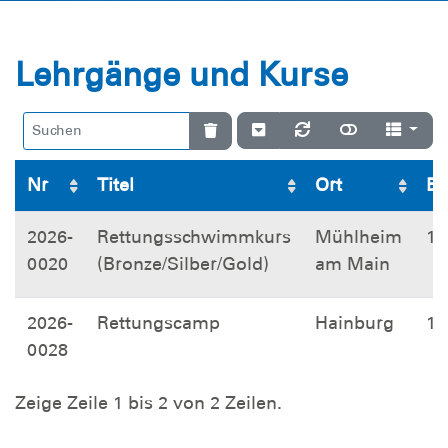
Lehrgänge und Kurse
Nr
Titel
Ort
Be
2026-
Rettungsschwimmkurs
Mühlheim
10
0020
(Bronze/Silber/Gold)
am Main
2026-
Rettungscamp
Hainburg
14
0028
Zeige Zeile 1 bis 2 von 2 Zeilen.