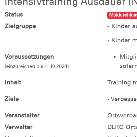
Intensivtraining Ausdauer (N
Status
Meldeschluss
Zielgruppe
- Kinder 
- Kinder 
Voraussetzungen
Mitgl
sofer
(einzureichen bis 11.10.2024)
Inhalt
Training 
Ziele
- Verbess
Veranstalter
Ortsverb
Verwalter
DLRG Orts