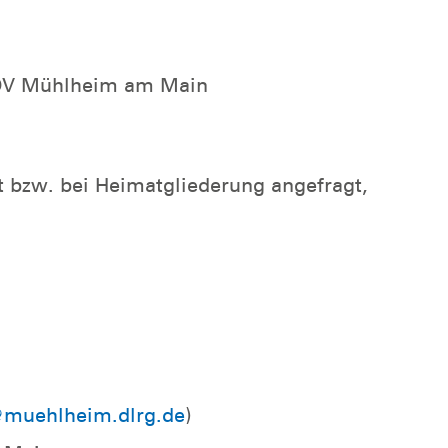
 OV Mühlheim am Main
t bzw. bei Heimatgliederung angefragt,
muehlheim.dlrg.de
)