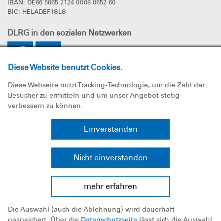
IBAN: DE66 5065 2124 0008 0652 60
BIC: HELADEF1SLS
DLRG
in den sozialen Netzwerken
Diese Website benutzt Cookies.
Diese Webseite nutzt Tracking-Technologie, um die Zahl der
Besucher zu ermitteln und um unser Angebot stetig
verbessern zu können.
Impressum
Einverstanden
Datenschutz
Nicht einverstanden
Sitemap
mehr erfahren
Bundesverband
Die Auswahl (auch die Ablehnung) wird dauerhaft
Landesverband Hessen e.V.
gespeichert. Über die
Datenschutzseite
lässt sich die Auswahl